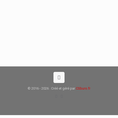
© 2016 - 2026 . Créé et géré par
CSburo.fr