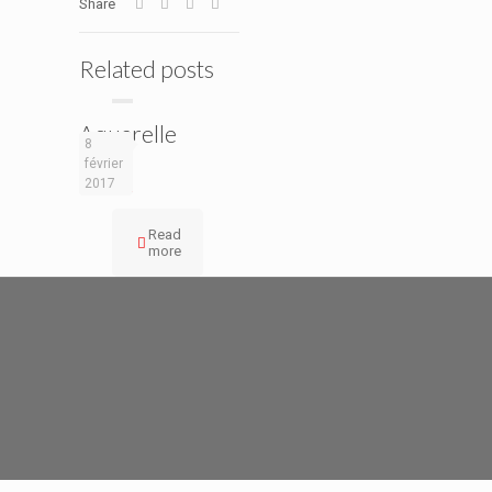
Share
Related posts
Aquarelle
8
fleur
février
2017
Read
more