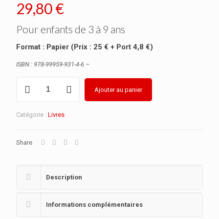
29,80
€
Pour enfants de 3 à 9 ans
Format : Papier (Prix : 25 € + Port 4,8 €)
ISBN : 978-99959-931-4-6 –
quantité
Ajouter au panier
de
De
Papagei
Catégorie :
Livres
Oscar
am
Share
Altersheem
Description
Informations complémentaires