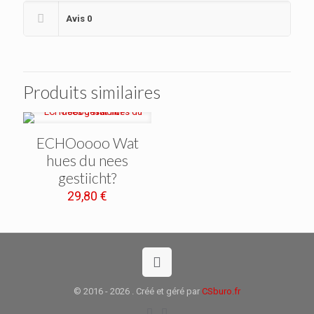
Avis
0
Produits similaires
ECHOoooo Wat
hues du nees
gestiicht?
29,80
€
© 2016 - 2026 . Créé et géré par
CSburo.fr