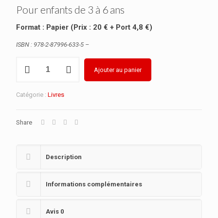
Pour enfants de 3 à 6 ans
Format : Papier (Prix : 20 € + Port 4,8 €)
ISBN : 978-2-87996-633-5 –
quantité
Ajouter au panier
de
Alpha
Cycle
Catégorie :
Livres
1
Share
Description
Informations complémentaires
Avis
0