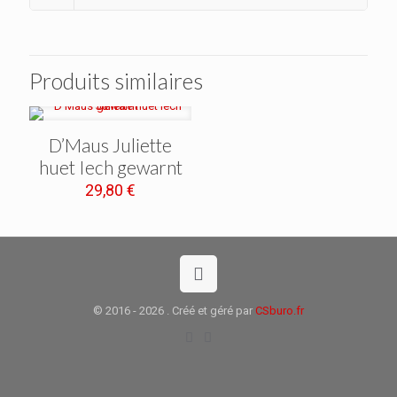
Produits similaires
D’Maus Juliette
huet Iech gewarnt
29,80
€
© 2016 - 2026 . Créé et géré par
CSburo.fr