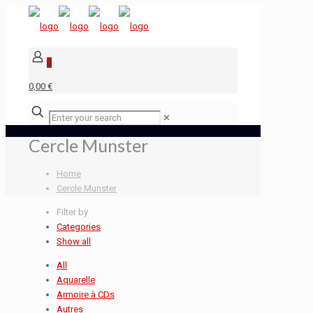
0
0,00 €
✕
Cercle Munster
Home
Cercle Munster
Filter by
Categories
Show all
All
Aquarelle
Armoire à CDs
Autres