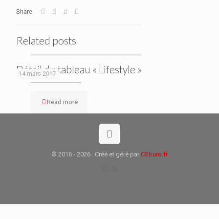
Share
Related posts
Détail du tableau « Lifestyle »
14 mars 2017
Read more
© 2016 - 2026 . Créé et géré par
CSburo.fr