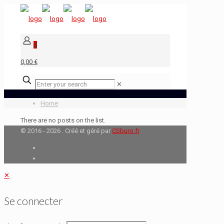
0
0,00 €
✕
Home
There are no posts on the list.
© 2016 - 2026 . Créé et géré par
CSburo.fr
✕
Se connecter